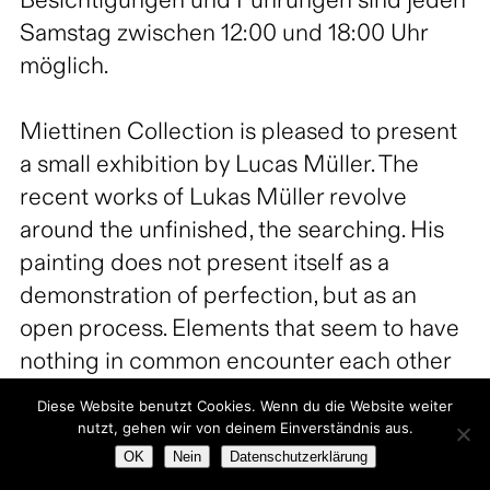
Besichtigungen und Führungen sind jeden
Samstag zwischen 12:00 und 18:00 Uhr
möglich.
Miettinen Collection is pleased to present
a small exhibition by Lucas Müller. The
recent works of Lukas Müller revolve
around the unfinished, the searching. His
painting does not present itself as a
demonstration of perfection, but as an
open process. Elements that seem to have
nothing in common encounter each other
on he canvas and, in their juxtaposition,
Diese Website benutzt Cookies. Wenn du die Website weiter
unfold their own logic, individual for each
nutzt, gehen wir von deinem Einverständnis aus.
OK
Nein
Datenschutzerklärung
viewer.