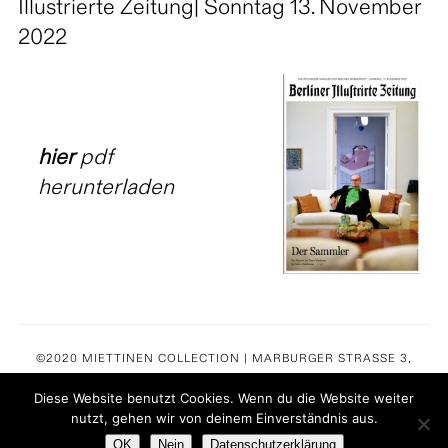
Illustrierte Zeitung| Sonntag 13. November
2022
hier
pdf
herunterladen
©2020 MIETTINEN COLLECTION | MARBURGER STRASSE 3,
10789 BERLIN-CHARLOTTENBURG
Diese Website benutzt Cookies. Wenn du die Website weiter
nutzt, gehen wir von deinem Einverständnis aus.
IMPRESSUM
NEWSLETTER
DATENSCHUTZ
KONTAKT
OK
Nein
Datenschutzerklärung