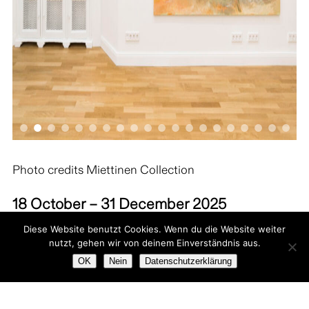
Photo credits Miettinen Collection
18 October – 31 December 2025
Diese Website benutzt Cookies. Wenn du die Website weiter
Visits and guided tours are possible every
nutzt, gehen wir von deinem Einverständnis aus.
Saturday between 12 and 6 pm.
OK
Nein
Datenschutzerklärung